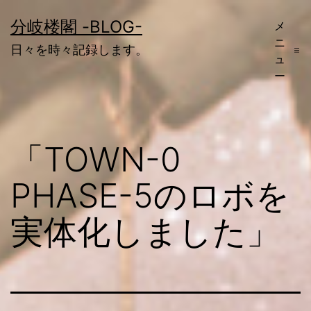
コ
分岐楼閣 -BLOG-
メ
ン
ニ
日々を時々記録します。
テ
ュ
ー
ン
ツ
へ
「TOWN-0
ス
キ
PHASE-5のロボを
ッ
実体化しました」
プ