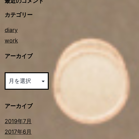
最近のコメント
カテゴリー
diary
work
アーカイブ
ア
ー
カ
イ
アーカイブ
ブ
2019年7月
2017年6月