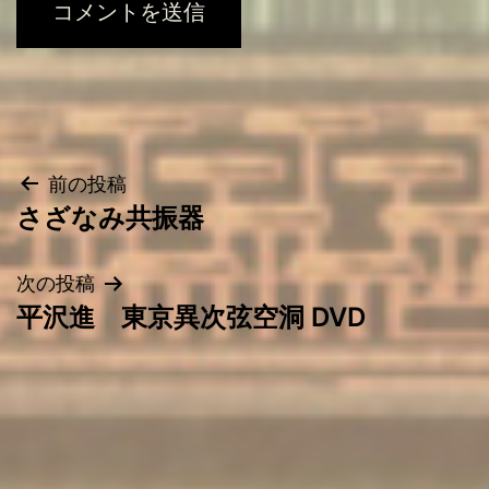
投
前の投稿
さざなみ共振器
稿
ナ
次の投稿
ビ
平沢進 東京異次弦空洞 DVD
ゲ
ー
シ
ョ